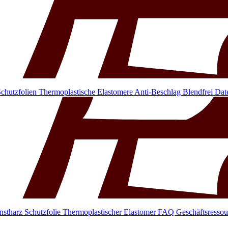
chutzfolien
Thermoplastische Elastomere
Anti-Beschlag
Blendfrei
Dat
nstharz
Schutzfolie
Thermoplastischer Elastomer
FAQ
Geschäftsressou