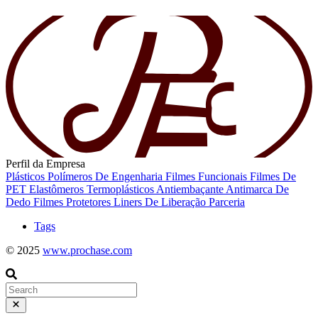
Perfil da Empresa
Plásticos
Polímeros De Engenharia
Filmes Funcionais
Filmes De
PET
Elastômeros Termoplásticos
Antiembaçante
Antimarca De
Dedo
Filmes Protetores
Liners De Liberação
Parceria
Tags
© 2025
www.prochase.com