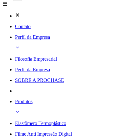
Contato
Perfil da Empresa
Filosofia Empresarial
Perfil da Empresa
SOBRE A PROCHASE
Produtos
Elastômero Termoplástico
Filme Anti Impressão Digital