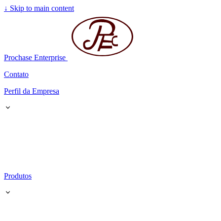
↓
Skip to main content
Prochase Enterprise
Contato
Perfil da Empresa
Produtos